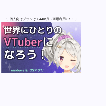
＼ 個人向けプランは￥440/月～商用利用OK！
／
Live2D公式フェイストラッキングサービス
【nizima LIVE】