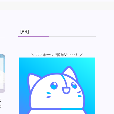
[PR]
＼ スマホ一つで簡単Vtuber！ ／
女
の